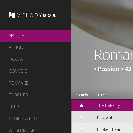
MELODY
BOX
NATURE
ACTION
Roma
DRAMA
Passion
43
COMÉDIE
ROMANCE
ÉPOQUES
Favoris
Titre
The balcony
FÊTES
Pirate life
SPORTS & KIDS
Broken heart
WORLDMUSIC1