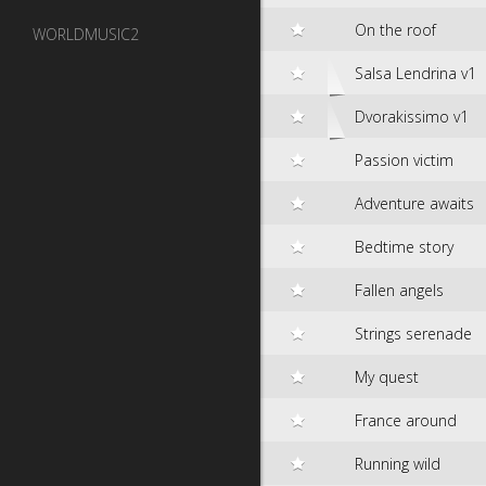
On the roof
WORLDMUSIC2
Salsa Lendrina v1
Dvorakissimo v1
Passion victim
Adventure awaits
Bedtime story
Fallen angels
Strings serenade
My quest
France around
Running wild