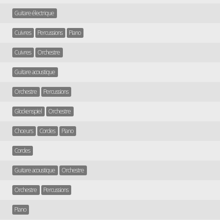
Guitare électrique
Cuivres
Percussions
Piano
Cuivres
Orchestre
Guitare acoustique
Orchestre
Percussions
Glockenspiel
Orchestre
Chœurs
Cordes
Piano
Cordes
Guitare acoustique
Orchestre
Orchestre
Percussions
Piano