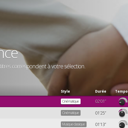
nce
titres correspondent à votre sélection.
Style
Durée
Tempo
02’01”
Cinématique
Cinématique
01’25”
Musique classique
01’13”