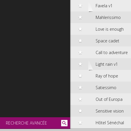
Favela v1
Mahlerissimo
Love is enough
Space cadet
Call to adventure
Light rain v1
Ray of hope
Satiessimo
Out of Europa
Sensitive vision
Hôtel Sénéchal
RECHERCHE AVANCÉE