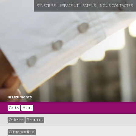
S'INSCRIRE
|
ESPACE UTILISATEUR
|
NOUS CONTACTER
Instruments
Cordes
Harpe
Orchestre
Percussions
Guitare acoustique